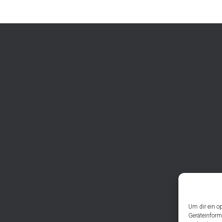
Um dir ein o
Geräteinform