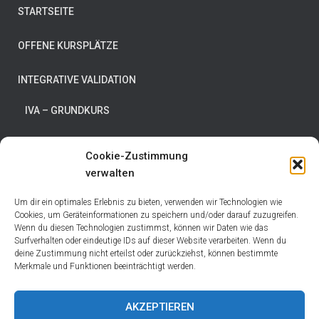
STARTSEITE
OFFENE KURSPLÄTZE
INTEGRATIVE VALIDATION
IVA – GRUNDKURS
IVA – VERTIEFUNGSTAGE/AUFBAUKURS
Cookie-Zustimmung
verwalten
DEMENZ BALANCE-MODELL
Um dir ein optimales Erlebnis zu bieten, verwenden wir Technologien wie
SEMINAR
Cookies, um Geräteinformationen zu speichern und/oder darauf zuzugreifen.
Wenn du diesen Technologien zustimmst, können wir Daten wie das
Surfverhalten oder eindeutige IDs auf dieser Website verarbeiten. Wenn du
PREISE
deine Zustimmung nicht erteilst oder zurückziehst, können bestimmte
Merkmale und Funktionen beeinträchtigt werden.
KONTAKT
AKZEPTIEREN