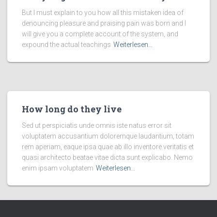
But I must explain to you how all this mistaken idea of
denouncing pleasure and praising pain was born and I
will give you a complete account of the system, and
expound the actual teachings
Weiterlesen…
How long do they live
Sed ut perspiciatis unde omnis iste natus error sit
voluptatem accusantium doloremque laudantium, totam
rem aperiam, eaque ipsa quae ab illo inventore veritatis et
quasi architecto beatae vitae dicta sunt explicabo. Nemo
enim ipsam voluptatem
Weiterlesen…