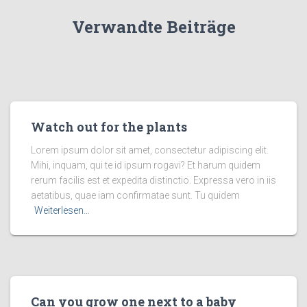
Verwandte Beiträge
Watch out for the plants
Lorem ipsum dolor sit amet, consectetur adipiscing elit.
Mihi, inquam, qui te id ipsum rogavi? Et harum quidem
rerum facilis est et expedita distinctio. Expressa vero in iis
aetatibus, quae iam confirmatae sunt. Tu quidem
Weiterlesen…
Can you grow one next to a baby