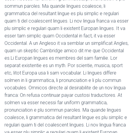
sommun paroles. Ma quande lingues coalesce, li
grammatica del resultant lingue es plu simplic e regulari
quam ti del coalescent lingues. Li nov lingua franca va esser
plu simplic e regulari quam li existent Europan lingues. It va
esser tam simplic quam Occidental in fact, it va esser
Occidental. A un Angleso it va semblar un simplificat Angles,
quam un skeptic Cambridge amico dit me que Occidental
es.Li Europan lingues es membres del sam familie. Lor
separat existentie es un myth. Por scientie, musica, sport
etc, litot Europa usa li sam vocabular. Li lingues differe
solmen in li grammatica, li pronunciation e li plu commun
vocabules. Omnicos directe al desirabilite de un nov lingua
franca: On refusa continuar payar custosi traductores. At
solmen va esser necessi far uniform grammatica,
pronunciation e plu sommun paroles. Ma quande lingues
coalesce, li grammatica del resultant lingue es plu simplic e
regulari quam ti del coalescent lingues. Li nov lingua franca
va esser plu simplic e regulari quam li existent Europan