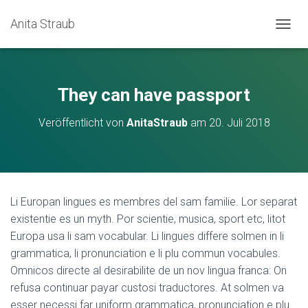
Anita Straub
N
A
V
I
G
They can have passport
A
T
Veröffentlicht von
AnitaStraub
am
20. Juli 2018
I
O
N
U
M
S
Li Europan lingues es membres del sam familie. Lor separat
C
existentie es un myth. Por scientie, musica, sport etc, litot
H
A
Europa usa li sam vocabular. Li lingues differe solmen in li
L
grammatica, li pronunciation e li plu commun vocabules.
T
Omnicos directe al desirabilite de un nov lingua franca: On
E
N
refusa continuar payar custosi traductores. At solmen va
esser necessi far uniform grammatica, pronunciation e plu